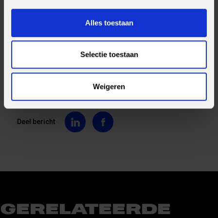
Wil jij jezelf ook ontwikkelen? Aan de harde én de zachte kant?
Check dan onze vacatures!
Alles toestaan
DE ZACHTE KANT VAN DE ENEN EN NULLEN
Selectie toestaan
BEKIJK ONZE VACATURES
Weigeren
Deel bericht
GERELATEERDE