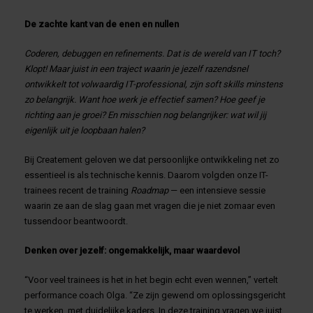
De zachte kant van de enen en nullen
Coderen, debuggen en refinements. Dat is de wereld van IT toch?
Klopt! Maar juist in een traject waarin je jezelf razendsnel
ontwikkelt tot volwaardig IT-professional, zijn soft skills minstens
zo belangrijk. Want hoe werk je effectief samen? Hoe geef je
richting aan je groei? En misschien nog belangrijker: wat wil jij
eigenlijk uit je loopbaan halen?
Bij Createment geloven we dat persoonlijke ontwikkeling net zo
essentieel is als technische kennis. Daarom volgden onze IT-
trainees recent de training
Roadmap
— een intensieve sessie
waarin ze aan de slag gaan met vragen die je niet zomaar even
tussendoor beantwoordt.
Denken over jezelf: ongemakkelijk, maar waardevol
“Voor veel trainees is het in het begin echt even wennen,” vertelt
performance coach Olga. “Ze zijn gewend om oplossingsgericht
te werken, met duidelijke kaders. In deze training vragen we juist