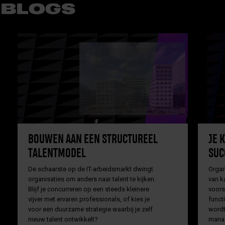
BLOGS
BOUWEN AAN EEN STRUCTUREEL
JE 
TALENTMODEL
SUC
De schaarste op de IT-arbeidsmarkt dwingt
Organi
organisaties om anders naar talent te kijken.
van k
Blijf je concurreren op een steeds kleinere
voors
vijver met ervaren professionals, of kies je
funct
voor een duurzame strategie waarbij je zelf
wordt
nieuw talent ontwikkelt?
mana