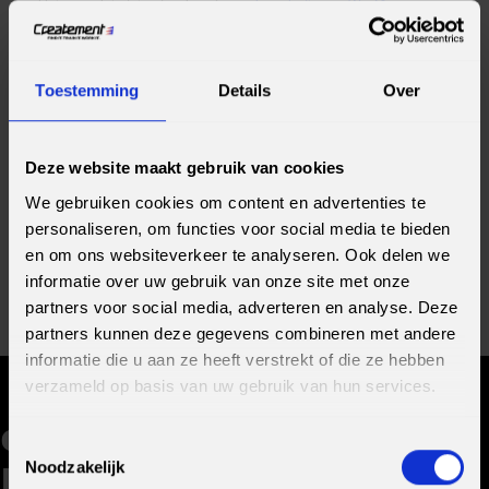
Het complete interview lees je op
de website van Werf&
.
MET JEROEN IN CONTACT KOMEN?
Toestemming
Details
Over
GA NAAR CONTACTPAGINA
Deze website maakt gebruik van cookies
We gebruiken cookies om content en advertenties te
personaliseren, om functies voor social media te bieden
Deel bericht
en om ons websiteverkeer te analyseren. Ook delen we
informatie over uw gebruik van onze site met onze
partners voor social media, adverteren en analyse. Deze
partners kunnen deze gegevens combineren met andere
informatie die u aan ze heeft verstrekt of die ze hebben
verzameld op basis van uw gebruik van hun services.
GERELATEERDE
Toestemmingsselectie
Noodzakelijk
BLOGS