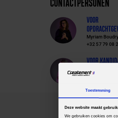
CONTACTPERSONEN
VOOR
OPDRACHTGE
Myriam Boudr
+32 57 79 08 
VOOR KANDID
Olga Meulenb
+32 57 79 08 
Toestemming
Deze website maakt gebruik
We gebruiken cookies om cont