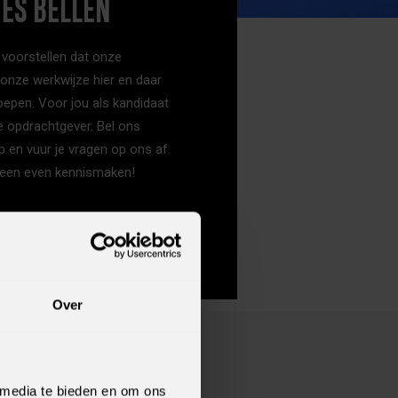
ES BELLEN
voorstellen dat onze
 onze werkwijze hier en daar
epen. Voor jou als kandidaat
le opdrachtgever. Bel ons
en vuur je vragen op ons af.
een even kennismaken!
Over
 media te bieden en om ons