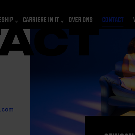
ESHIP
CARRIERE IN IT
OVER ONS
CONTACT
A
C
T
t.com