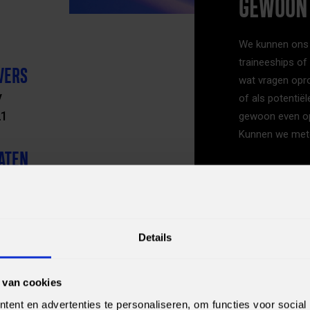
GEWOON 
We kunnen ons 
traineeships of
VERS
wat vragen opro
y
of als potentië
21
gewoon even op 
Kunnen we met
ATEN
roeks
21
Details
 van cookies
ent en advertenties te personaliseren, om functies voor social