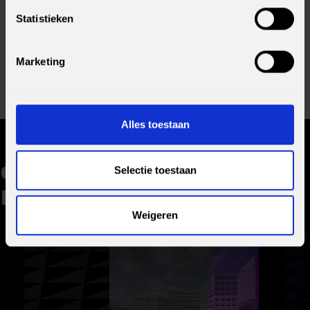
Statistieken
Deel bericht
Marketing
Alles toestaan
GERELATEERDE
Selectie toestaan
BLOGS
Weigeren