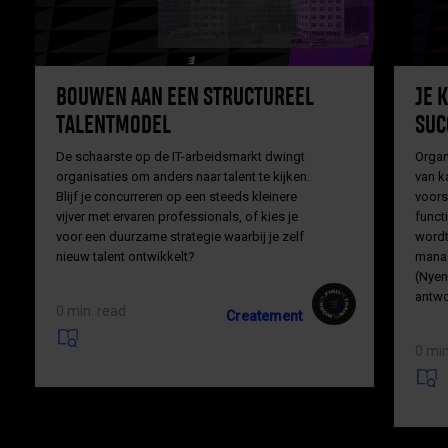
BOUWEN AAN EEN STRUCTUREEL
JE 
TALENTMODEL
SUC
De schaarste op de IT-arbeidsmarkt dwingt
Organi
organisaties om anders naar talent te kijken.
van k
Blijf je concurreren op een steeds kleinere
voors
vijver met ervaren professionals, of kies je
funct
voor een duurzame strategie waarbij je zelf
wordt
nieuw talent ontwikkelt?
mana
(Nyen
antwo
0 min. read
Createment
0 min