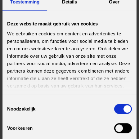
Toestemming
Details
Over
aanpassingsvermogen, leervermogen, communicatieve
vaardigheden en samenwerken naar een hoger niveau te tillen. Na
dit jaar staat je niks meer in de weg om te gaan knallen als IT-
Deze website maakt gebruik van cookies
professional. Bij het bedrijf dat je inmiddels door en door kent en
met een vaste baan in de pocket.
We gebruiken cookies om content en advertenties te
personaliseren, om functies voor social media te bieden
Zij gingen je voor...
en om ons websiteverkeer te analyseren. Ook delen we
informatie over uw gebruik van onze site met onze
Dat je echt geen ervaring of opleiding hoeft te hebben, bewijzen
partners voor social media, adverteren en analyse. Deze
onze trainees. Uit de meest diverse uithoeken kloppen ze bij ons
partners kunnen deze gegevens combineren met andere
aan. Zo was Robby jarenlang brandweerman maar moest hij het
informatie die u aan ze heeft verstrekt of die ze hebben
werk
noodgedwongen stopzetten
, had Iris (voor velen)
een
verzameld op basis van uw gebruik van hun services.
droombaan
als dolfijnentrainster en vloog Yonatan
als
professioneel danser
de wereld over. Ze maakten allemaal de
switch naar de IT... en dat pakte behoorlijk goed voor ze uit.
Toestemmingsselectie
Noodzakelijk
Wil jij ook graag aan de overstap maken en werken in de IT? Bekijk
dan onze
vacaturepagina
voor de huidige traineeships of
neem
contact
met ons op.
Voorkeuren