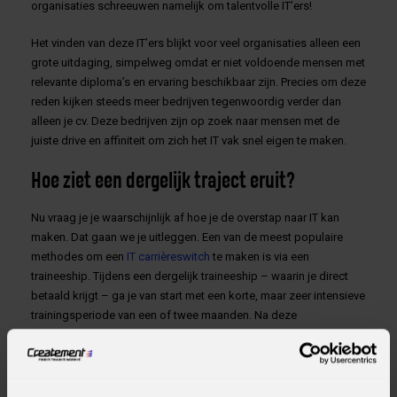
organisaties schreeuwen namelijk om talentvolle IT’ers!
Het vinden van deze IT’ers blijkt voor veel organisaties alleen een
grote uitdaging, simpelweg omdat er niet voldoende mensen met
relevante diploma’s en ervaring beschikbaar zijn. Precies om deze
reden kijken steeds meer bedrijven tegenwoordig verder dan
alleen je cv. Deze bedrijven zijn op zoek naar mensen met de
juiste drive en affiniteit om zich het IT vak snel eigen te maken.
Hoe ziet een dergelijk traject eruit?
Nu vraag je je waarschijnlijk af hoe je de overstap naar IT kan
maken. Dat gaan we je uitleggen. Een van de meest populaire
methodes om een
IT carrièreswitch
te maken is via een
traineeship. Tijdens een dergelijk traineeship – waarin je direct
betaald krijgt – ga je van start met een korte, maar zeer intensieve
trainingsperiode van een of twee maanden. Na deze
trainingsperiode ben je klaar om een jaar lang aan de slag te gaan
als IT trainee bij het bedrijf, waar je jouw skills verder gaat
ontwikkelen. Tijdens dit jaar krijg je bovendien nog meer
(praktische) IT-trainingen en softskillstrainingen om jouw