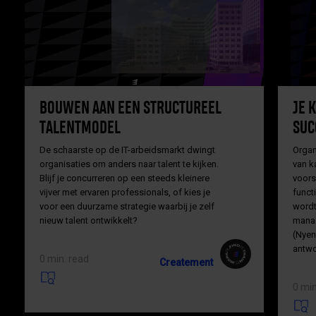
BOUWEN AAN EEN STRUCTUREEL
JE 
TALENTMODEL
SUC
De schaarste op de IT-arbeidsmarkt dwingt
Organi
organisaties om anders naar talent te kijken.
van k
Blijf je concurreren op een steeds kleinere
voors
vijver met ervaren professionals, of kies je
funct
voor een duurzame strategie waarbij je zelf
wordt
nieuw talent ontwikkelt?
mana
(Nyen
antwo
0 min. read
Createment
0 min