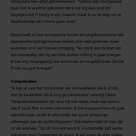
computers hem altijd geïnteresseerd. “Tijdens mijn voorgaande
baan ben ik erachter gekomen dat ik het erg leuk vind om
dagelijks met IT bezig te zijn. Daarom maak ik nu de stap om er
daadwerkelijk iets mee te gaan doen.”
Eilene heeft in haar voorgaande functie als jeugdbeschermer een
waardevolle bijdrage kunnen leveren voor veel gezinnen, maar
was klaar voor een nieuwe uitdaging. “Nu sta ik aan de start van
een traineeship dat mij een hele andere richting in gaat brengen.
Ik ben erg nieuwsgierig naar de kansen en mogelijkheden die het
IT-vak me gaat brengen.”
Competenties
“Ik kijk uit naar het combineren van de kwaliteiten die ik al heb,
met de kwaliteiten die ik nog ga ontwikkelen” vervolgt Eilene.
“Gesprekstechnieken zijn voor mij niet nieuw, maar mijn kennis
van IT zal ik flink moeten uitbreiden. Ik ben benieuwd hoe dit gaat
samenkomen, zodat ik uiteindelijk een goed advies kan
uitbrengen aan de opdrachtgevers.” Ook Menno kijkt uit naar zijn
rol als adviseur. “Op dit moment word ik voornamelijk zelf verder
geholpen door Createment en Vionq. Ik wil graag de stap maken