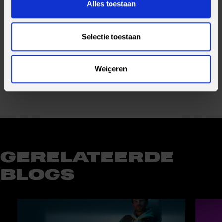
Alles toestaan
kunnen daarboven uitkomen. De bandbreedte verschilt per
sector, met finance en hightech vaak aan de bovenkant.
Selectie toestaan
Deel bericht
Weigeren
GERELATEERDE
BLOGS