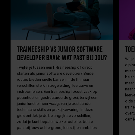
TRAINEESHIP VS JUNIOR SOFTWARE
TOE
DEVELOPER BAAN: WAT PAST BIJ JOU?
Wil je
diplo
Twijfel je tussen een IT-traineeship of direct
missc
starten als junior software developer? Beide
belan
routes bieden snelle kansen in de IT, maar
meer 
verschillen sterk in begeleiding, leercurve en
naar 
instroomeisen. Een traineeship focust vaak op
leerv
potentieel en gestructureerde groei, terwijl een
gids 
juniorfunctie meer vraagt van je bestaande
traine
technische skills en praktijkervaring. In deze
overt
gids ontdek je de belangrijkste verschillen,
carriè
zodat je kunt bepalen welke route het beste
past bij jouw achtergrond, leerstijl en ambities.