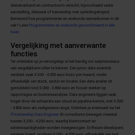
dienstverband en contractvorm verschil, bijvoorbeeld vaste
aanstelling, detavast of traineeship met opleidingstraject.
Benieuwd hoe programmeren en wiskunde samenkomen in dit
vak? Lees
Programmeren en wiskunde gecombineerd in één
baan
.
Vergelijking met aanverwante
functies
Ter oriëntatie op je vervolgstap is het handig om salarisniveaus
van vergelijkbare rollen te kennen. Een junior data scientist
verdient vaak 3.200 - 4.000 euro bruto per maand, mede
afhankelijk van stack, sector en locatie. Een data analist zit
gemiddeld rond 3.000 - 3.800 euro en focust sterker op
rapportages en businessanalyse. Data engineers liggen vaak
hoger door de schaarste aan cloud en pipeline-kennis, met 3.500
- 4.800 euro als veelgeziene range. Oriënteer je eventueel via het
IT-traineeship Data Engineer
. BI consultants bewegen meestal
tussen 3.200 - 4.200 euro, waarbij klantcontact en
adviesvaardigheden worden meegewogen. Software developers
variëren breed, grofweg 3.200 - 4.500 euro, afhankelijk van taal,