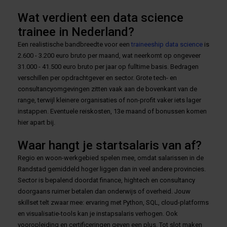
Wat verdient een data science
trainee in Nederland?
Een realistische bandbreedte voor een
traineeship data science
is
2.600 - 3.200 euro bruto per maand, wat neerkomt op ongeveer
31.000 - 41.500 euro bruto per jaar op fulltime basis. Bedragen
verschillen per opdrachtgever en sector. Grote tech- en
consultancyomgevingen zitten vaak aan de bovenkant van de
range, terwijl kleinere organisaties of non-profit vaker iets lager
instappen. Eventuele reiskosten, 13e maand of bonussen komen
hier apart bij.
Waar hangt je startsalaris van af?
Regio en woon-werkgebied spelen mee, omdat salarissen in de
Randstad gemiddeld hoger liggen dan in veel andere provincies.
Sector is bepalend doordat finance, hightech en consultancy
doorgaans ruimer betalen dan onderwijs of overheid. Jouw
skillset telt zwaar mee: ervaring met Python, SQL, cloud-platforms
en visualisatie-tools kan je instapsalaris verhogen. Ook
vooropleiding en certificeringen geven een plus. Tot slot maken