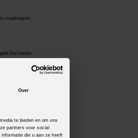
n en maatregelen
plek. Een sterke
of performance
Over
alleen technische
 Zo groei je uit
 media te bieden en om ons
ze partners voor social
nformatie die u aan ze heeft