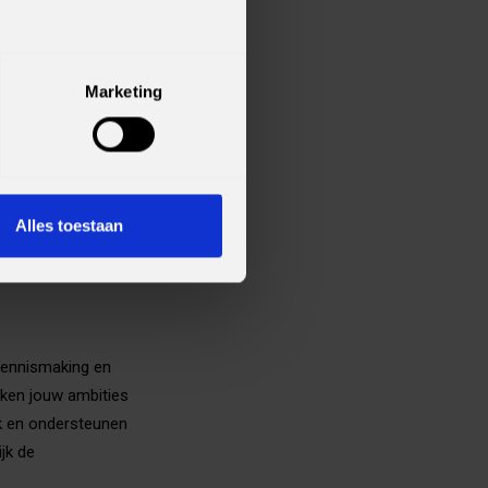
s twee keer
 opdrachtgever.
erWessels Telecom
 uur per week.
Marketing
t leuk om puzzels
de Nederlandse
Alles toestaan
jezelf hierin, dan
voor jou.
 kennismaking en
eken jouw ambities
ijk en ondersteunen
jk de