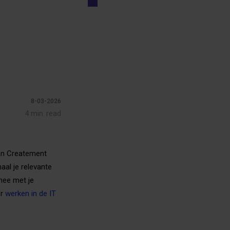
8-03-2026
4 min. read
van Createment
aal je relevante
 mee met je
er
werken in de IT