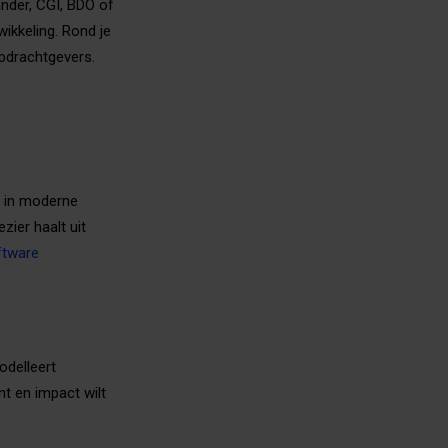
iander, CGI, BDO of
wikkeling. Rond je
opdrachtgevers.
e in moderne
zier haalt uit
ftware
odelleert
nt en impact wilt