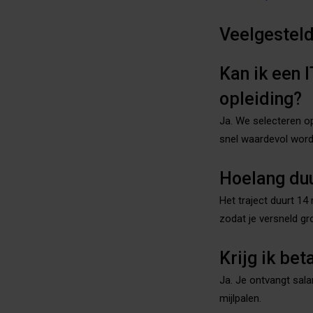
Veelgestel
Kan ik een I
opleiding?
Ja. We selecteren op
snel waardevol worde
Hoelang duu
Het traject duurt 14
zodat je versneld gro
Krijg ik bet
Ja. Je ontvangt salar
mijlpalen.