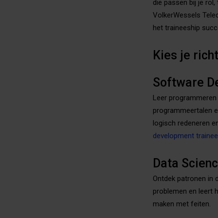
die passen bij je rol
VolkerWessels Teleco
het traineeship suc
Kies je rich
Software D
Leer programmeren e
programmeertalen en 
logisch redeneren en
development trainee
Data Scien
Ontdek patronen in d
problemen en leert h
maken met feiten.