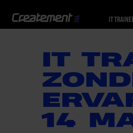
IT TRAINE
IT TR
ZOND
ERVAR
14 M