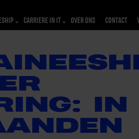
ESHIP
CARRIERE IN IT
OVER ONS
CONTACT
AINEESH
ER
ING: IN
AANDEN