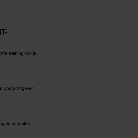
IT-
hte training kun je
en opdrachtgever,
ling en behaalde