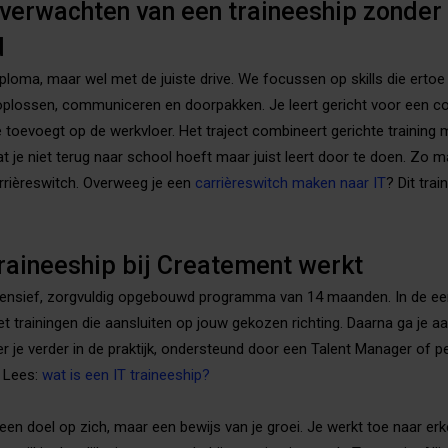
 verwachten van een traineeship zonder 
d
iploma, maar wel met de juiste drive. We focussen op skills die ertoe
plossen, communiceren en doorpakken. Je leert gericht voor een co
 toevoegt op de werkvloer. Het traject combineert gerichte training 
at je niet terug naar school hoeft maar juist leert door te doen. Zo maa
rrièreswitch. Overweeg je een
carrièreswitch maken naar IT
? Dit trai
traineeship bij Createment werkt
tensief, zorgvuldig opgebouwd programma van 14 maanden. In de eers
t trainingen die aansluiten op jouw gekozen richting. Daarna ga je aa
r je verder in de praktijk, ondersteund door een Talent Manager of 
 Lees:
wat is een IT traineeship?
 geen doel op zich, maar een bewijs van je groei. Je werkt toe naar erk