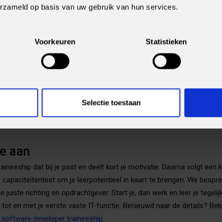
e aan betaalde werkervaring. Tijdens het traineeship stijgt je salari
erzameld op basis van uw gebruik van hun services.
ar groeit. Na succesvolle afronding stap je in een vaste rol bij een
chnisch Applicatiebeheerder bij CGI, Functioneel Beheerder bij Volk
list bij BDO, met een startsalaris van minimaal €2.500 op basis van 40
Voorkeuren
Statistieken
aineeship zonder ervaring bij jou?
oma nodig, wel de wil om snel te leren en door te zetten. Je vindt he
ensen te schakelen en verantwoordelijkheid te nemen. Je beheerst 
Selectie toestaan
ainingen te volgen en in Nederlandstalige teams te werken. Herken je 
T zonder ervaring of traineeship ICT zonder ervaring een sterke route 
je aan
raineeship dat bij je past en deelt kort je motivatie. Daarna volgt een
 capaciteitentest om je leerpotentieel in kaart te brengen. We bespr
 juiste richting en opdrachtgever. Start je, dan werk en leer je tegel
 tot en met je eerste vaste IT-functie. Benieuwd naar de details? Beki
e software developer traineeship
.