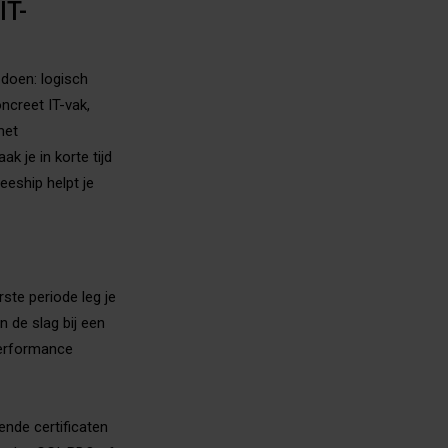
IT-
 doen: logisch
ncreet IT-vak,
met
k je in korte tijd
neeship helpt je
te periode leg je
n de slag bij een
performance
ende certificaten