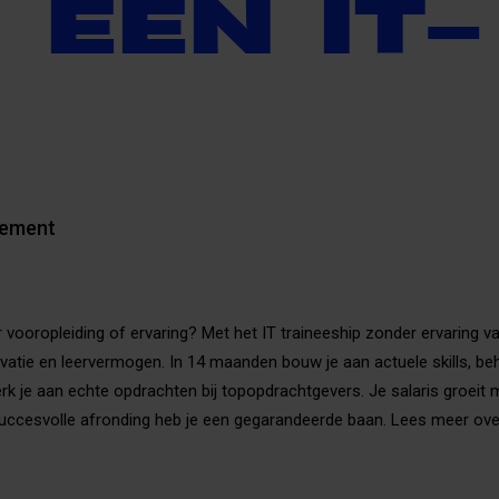
 EEN IT-
tement
er vooropleiding of ervaring? Met het IT traineeship zonder ervaring 
vatie en leervermogen. In 14 maanden bouw je aan actuele skills, beh
erk je aan echte opdrachten bij topopdrachtgevers. Je salaris groeit
succesvolle afronding heb je een gegarandeerde baan. Lees meer ov