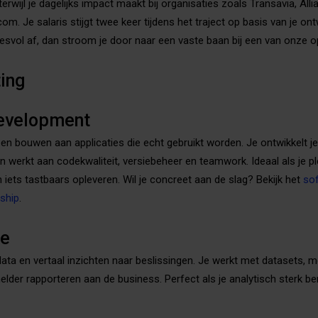
, terwijl je dagelijks impact maakt bij organisaties zoals Transavia, All
m. Je salaris stijgt twee keer tijdens het traject op basis van je ont
cesvol af, dan stroom je door naar een vaste baan bij een van onze 
ting
evelopment
n bouwen aan applicaties die echt gebruikt worden. Je ontwikkelt j
werkt aan codekwaliteit, versiebeheer en teamwork. Ideaal als je ple
 iets tastbaars opleveren. Wil je concreet aan de slag? Bekijk het
so
ship
.
ce
ata en vertaal inzichten naar beslissingen. Je werkt met datasets, m
elder rapporteren aan de business. Perfect als je analytisch sterk be