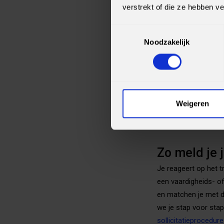
Vanaf dag één bouw j
verstrekt of die ze hebben v
wanneer je aantoonba
Voorbeelden zijn Te
Toestemmingsselectie
of Integratie Specia
Noodzakelijk
Past een tr
Je hebt geen IT-dipl
op te lossen, met m
Weigeren
taal voldoende om tr
is een traineeship I
Zo meld je 
Je reageert op het t
een vaardigheids- of
en matchen je met de
we je stap voor stap
sollicitatieprocedur