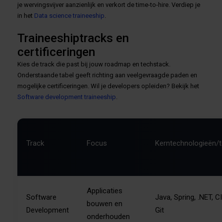
je wervingsvijver aanzienlijk en verkort de time-to-hire. Verdiep je
in het
Data science traineeship
.
Traineeshiptracks en
certificeringen
Kies de track die past bij jouw roadmap en techstack.
Onderstaande tabel geeft richting aan veelgevraagde paden en
mogelijke certificeringen. Wil je developers opleiden? Bekijk het
Software development traineeship
.
Track
Focus
Kerntechnologieën/t
Applicaties
Software
Java, Spring, .NET, C
bouwen en
Development
Git
onderhouden