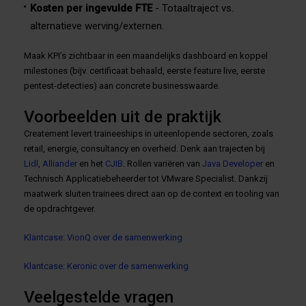
Kosten per ingevulde FTE
- Totaaltraject vs.
alternatieve werving/externen.
Maak KPI’s zichtbaar in een maandelijks dashboard en koppel
milestones (bijv. certificaat behaald, eerste feature live, eerste
pentest-detecties) aan concrete businesswaarde.
Voorbeelden uit de praktijk
Createment levert traineeships in uiteenlopende sectoren, zoals
retail, energie, consultancy en overheid. Denk aan trajecten bij
Lidl
,
Alliander
en het
CJIB
. Rollen variëren van
Java Developer
en
Technisch Applicatiebeheerder tot VMware Specialist. Dankzij
maatwerk sluiten trainees direct aan op de context en tooling van
de opdrachtgever.
Klantcase: VionQ over de samenwerking
Klantcase: Keronic over de samenwerking
Veelgestelde vragen