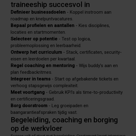
traineeship succesvol in
Definieer businessdoelen
- Koppel instroom aan
roadmap en knelpuntvacatures.
Bepaal profielen en aantallen
- Kies disciplines,
locaties en startmomenten.
Selecteer op potentie
- Test op logica,
probleemoplossing en leerbaarheid.
Ontwerp het curriculum
- Stack, certificaten, security-
eisen en leerdoelen per kwartaal.
Regel coaching en mentoring
- Wijs buddy’s aan en
plan feedbackritmes.
Integreer in teams
- Start op afgebakende tickets en
verhoog stapsgewijs complexiteit.
Meet voortgang
- Gebruik KPI’s als time-to-productivity
en certificeringsgraad.
Borg doorstroom
- Leg groeipaden en
baangarantieafspraken tijdig vast.
Begeleiding, coaching en borging
op de werkvloer
Succes valt of staat met begeleiding. Createment levert intensieve