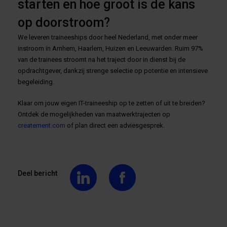
starten en hoe groot is de kans
op doorstroom?
We leveren traineeships door heel Nederland, met onder meer
instroom in Arnhem, Haarlem, Huizen en Leeuwarden. Ruim 97%
van de trainees stroomt na het traject door in dienst bij de
opdrachtgever, dankzij strenge selectie op potentie en intensieve
begeleiding.
Klaar om jouw eigen IT-traineeship op te zetten of uit te breiden?
Ontdek de mogelijkheden van maatwerktrajecten op
createment.com
of plan direct een adviesgesprek.
Deel bericht