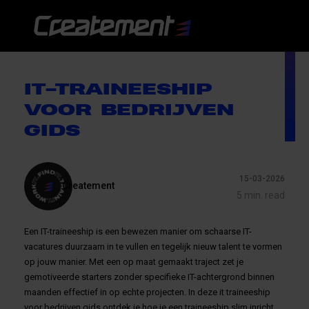
IT-TRAINEESHIP
VOOR BEDRIJVEN
GIDS
15-03-2026
Createment
5 min. read
Een IT-traineeship is een bewezen manier om schaarse IT-
vacatures duurzaam in te vullen en tegelijk nieuw talent te vormen
op jouw manier. Met een op maat gemaakt traject zet je
gemotiveerde starters zonder specifieke IT-achtergrond binnen
maanden effectief in op echte projecten. In deze it traineeship
voor bedrijven gids ontdek je hoe je een traineeship slim inricht,