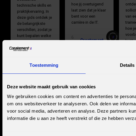
hoe jij overtuigend
ontde
technische skills en
laat zien dat je klaar
sollic
praktijkervaring. In
bent voor een
van ee
deze gids ontdek je
carrière in de IT.
traine
de belangrijkste
hoe je
verschillen, zodat je
voorbe
kunt bepalen welke
6
Createment
kunt 
route het beste past
min.
tijden
bij jouw
read
achtergrond, leerstijl
en ambities.
4
Toestemming
Details
min.
read
6
Createment
min.
Deze website maakt gebruik van cookies
read
We gebruiken cookies om content en advertenties te personal
om ons websiteverkeer te analyseren. Ook delen we informat
voor social media, adverteren en analyse. Deze partners 
informatie die u aan ze heeft verstrekt of die ze hebben ver