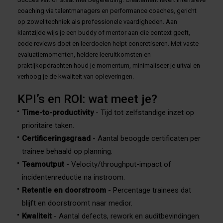
coaching via talentmanagers en performance coaches, gericht
op zowel techniek als professionele vaardigheden. Aan
klantzijde wijs je een buddy of mentor aan die context geeft,
code reviews doet en leerdoelen helpt concretiseren. Met vaste
evaluatiemomenten, heldere leeruitkomsten en
praktijkopdrachten houd je momentum, minimaliseer je uitval en
verhoog je de kwaliteit van opleveringen.
KPI’s en ROI: wat meet je?
Time-to-productivity
- Tijd tot zelfstandige inzet op
prioritaire taken.
Certificeringsgraad
- Aantal beoogde certificaten per
trainee behaald op planning.
Teamoutput
- Velocity/throughput-impact of
incidentenreductie na instroom.
Retentie en doorstroom
- Percentage trainees dat
blijft en doorstroomt naar medior.
Kwaliteit
- Aantal defects, rework en auditbevindingen.