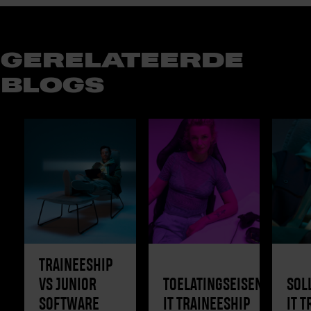
GERELATEERDE
BLOGS
TRAINEESHIP
VS JUNIOR
TOELATINGSEISEN
SOL
SOFTWARE
IT TRAINEESHIP
IT 