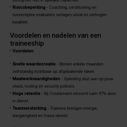
doorgroei, niet in tijdelijke capaciteit.
Risicobeperking
- Coaching, certificering en
tussentijdse evaluaties verlagen uitval en verhogen
kwaliteit.
Voordelen en nadelen van een
traineeship
Voordelen
Snelle waardecreatie
- Binnen enkele maanden
zelfstandig inzetbaar op afgebakende taken.
Maatwerkvaardigheden
- Opleiding sluit aan op jouw
stack, tooling en security policies.
Hoge retentie
- Bij Createment stroomt ruim 97% door
in dienst.
Teamversterking
- Trainees brengen energie,
leergierigheid en frisse ideeën.