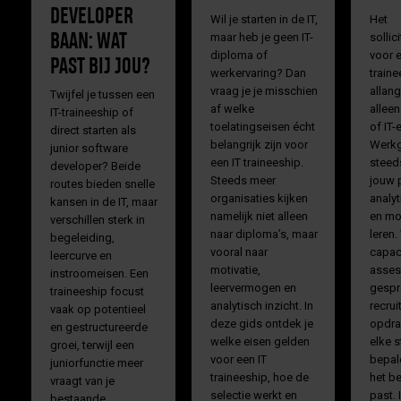
DEVELOPER
Wil je starten in de IT,
Het
maar heb je geen IT-
sollic
BAAN: WAT
diploma of
voor e
PAST BIJ JOU?
werkervaring? Dan
traine
vraag je je misschien
allang
Twijfel je tussen een
af welke
allee
IT-traineeship of
toelatingseisen écht
of IT-
direct starten als
belangrijk zijn voor
Werkg
junior software
een IT traineeship.
steed
developer? Beide
Steeds meer
jouw 
routes bieden snelle
organisaties kijken
analy
kansen in de IT, maar
namelijk niet alleen
en mo
verschillen sterk in
naar diploma’s, maar
leren.
begeleiding,
vooral naar
capac
leercurve en
motivatie,
asses
instroomeisen. Een
leervermogen en
gespr
traineeship focust
analytisch inzicht. In
recrui
vaak op potentieel
deze gids ontdek je
opdra
en gestructureerde
welke eisen gelden
elke s
groei, terwijl een
voor een IT
bepale
juniorfunctie meer
traineeship, hoe de
het be
vraagt van je
selectie werkt en
past. 
bestaande