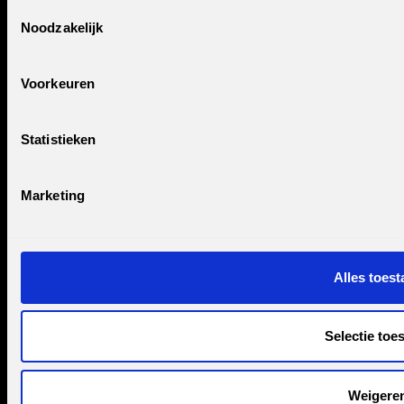
Toestemmingsselectie
Noodzakelijk
Voorkeuren
Statistieken
Marketing
IT TRAINEESHIP
CARRIERE IN IT
Alles toest
OVER CREATEMENT
Selectie toe
VOOR OPDRACHTGEVERS
Weigere