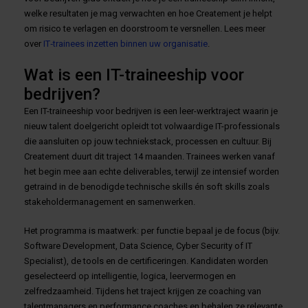
welke resultaten je mag verwachten en hoe Createment je helpt
om risico te verlagen en doorstroom te versnellen. Lees meer
over
IT‑trainees inzetten binnen uw organisatie
.
Wat is een IT-traineeship voor
bedrijven?
Een IT-traineeship voor bedrijven is een leer-werktraject waarin je
nieuw talent doelgericht opleidt tot volwaardige IT-professionals
die aansluiten op jouw techniekstack, processen en cultuur. Bij
Createment duurt dit traject 14 maanden. Trainees werken vanaf
het begin mee aan echte deliverables, terwijl ze intensief worden
getraind in de benodigde technische skills én soft skills zoals
stakeholdermanagement en samenwerken.
Het programma is maatwerk: per functie bepaal je de focus (bijv.
Software Development, Data Science, Cyber Security of IT
Specialist), de tools en de certificeringen. Kandidaten worden
geselecteerd op intelligentie, logica, leervermogen en
zelfredzaamheid. Tijdens het traject krijgen ze coaching van
talentmanagers en performance coaches en behalen ze relevante