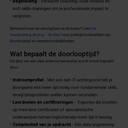
Begeleiding
- Verwacht coaching, code reviews en
soft skills-trainingen om je professionele impact te
vergroten.
Benieuwd naar de vervolgfase na de basis? Lees
De
basistraining zit erop… en dan?
voor praktijkvoorbeelden van
doorlooptijd en verantwoordelijkheden.
Wat bepaalt de doorlooptijd?
De duur van een data science traineeship wordt vooral bepaald
door:
Instroomprofiel
- Met een niet-IT-achtergrond heb je
doorgaans iets meer tijd nodig voor fundamentele skills,
terwijl bètaprofielen sneller kunnen versnellen.
Leerdoelen en certificeringen
- Trajecten die inzetten
op meerdere certificaten of specialistische
onderwerpen nemen logischerwijs meer tijd in beslag.
Complexiteit van je opdracht
- Een data engineering-