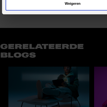
Deel bericht
Weigeren
GERELATEERDE
BLOGS