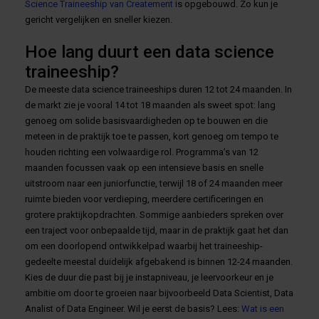
Science Traineeship van Createment
is opgebouwd. Zo kun je
gericht vergelijken en sneller kiezen.
Hoe lang duurt een data science
traineeship?
De meeste data science traineeships duren 12 tot 24 maanden. In
de markt zie je vooral 14 tot 18 maanden als sweet spot: lang
genoeg om solide basisvaardigheden op te bouwen en die
meteen in de praktijk toe te passen, kort genoeg om tempo te
houden richting een volwaardige rol. Programma’s van 12
maanden focussen vaak op een intensieve basis en snelle
uitstroom naar een juniorfunctie, terwijl 18 of 24 maanden meer
ruimte bieden voor verdieping, meerdere certificeringen en
grotere praktijkopdrachten. Sommige aanbieders spreken over
een traject voor onbepaalde tijd, maar in de praktijk gaat het dan
om een doorlopend ontwikkelpad waarbij het traineeship-
gedeelte meestal duidelijk afgebakend is binnen 12-24 maanden.
Kies de duur die past bij je instapniveau, je leervoorkeur en je
ambitie om door te groeien naar bijvoorbeeld Data Scientist, Data
Analist of Data Engineer. Wil je eerst de basis? Lees:
Wat is een