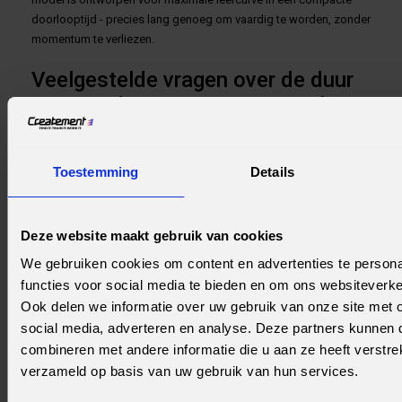
doorlooptijd - precies lang genoeg om vaardig te worden, zonder
momentum te verliezen.
Veelgestelde vragen over de duur
van een data science traineeship
Hoe lang duurt een traineeship?
Toestemming
Details
Meestal 12-24 maanden. Voor data science zie je vaak 14-18
maanden, zodat je voldoende tijd hebt voor fundament,
certificeringen en praktijkopdrachten. Kortere trajecten zijn
Deze website maakt gebruik van cookies
intensiever en focussen op snelle uitstroom.
We gebruiken cookies om content en advertenties te persona
Hoeveel uur per week studeer je
functies voor social media te bieden en om ons websiteverke
Ook delen we informatie over uw gebruik van onze site met 
naast je opdracht?
social media, adverteren en analyse. Deze partners kunnen
Reken op gemiddeld 4-8 uur per week naast je werk. In de eerste
combineren met andere informatie die u aan ze heeft verstre
weken is de studielast meestal hoger door basisvaardigheden en
verzameld op basis van uw gebruik van hun services.
certificeringen, daarna verschuift de nadruk naar toepassen in de
praktijk.