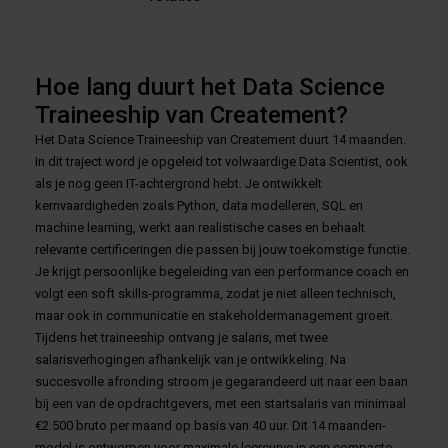
Hoe lang duurt het Data Science
Traineeship van Createment?
Het Data Science Traineeship van Createment duurt 14 maanden.
In dit traject word je opgeleid tot volwaardige Data Scientist, ook
als je nog geen IT-achtergrond hebt. Je ontwikkelt
kernvaardigheden zoals Python, data modelleren, SQL en
machine learning, werkt aan realistische cases en behaalt
relevante certificeringen die passen bij jouw toekomstige functie.
Je krijgt persoonlijke begeleiding van een performance coach en
volgt een soft skills-programma, zodat je niet alleen technisch,
maar ook in communicatie en stakeholdermanagement groeit.
Tijdens het traineeship ontvang je salaris, met twee
salarisverhogingen afhankelijk van je ontwikkeling. Na
succesvolle afronding stroom je gegarandeerd uit naar een baan
bij een van de opdrachtgevers, met een startsalaris van minimaal
€2.500 bruto per maand op basis van 40 uur. Dit 14 maanden-
model is ontworpen voor maximale leercurve in een compacte