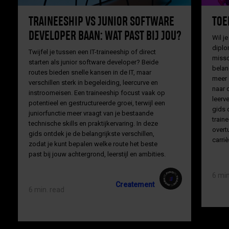
TRAINEESHIP VS JUNIOR SOFTWARE
TOE
DEVELOPER BAAN: WAT PAST BIJ JOU?
Wil je
diplo
Twijfel je tussen een IT-traineeship of direct
missc
starten als junior software developer? Beide
belan
routes bieden snelle kansen in de IT, maar
meer 
verschillen sterk in begeleiding, leercurve en
naar 
instroomeisen. Een traineeship focust vaak op
leerv
potentieel en gestructureerde groei, terwijl een
gids 
juniorfunctie meer vraagt van je bestaande
traine
technische skills en praktijkervaring. In deze
overt
gids ontdek je de belangrijkste verschillen,
carriè
zodat je kunt bepalen welke route het beste
past bij jouw achtergrond, leerstijl en ambities.
6 min
Createment
6 min. read