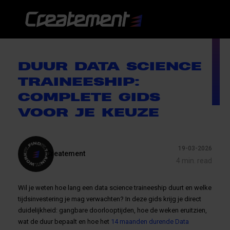
DUUR DATA SCIENCE
TRAINEESHIP:
COMPLETE GIDS
VOOR JE KEUZE
19-03-2026
Createment
4 min. read
Wil je weten hoe lang een data science traineeship duurt en welke
tijdsinvestering je mag verwachten? In deze gids krijg je direct
duidelijkheid: gangbare doorlooptijden, hoe de weken eruitzien,
wat de duur bepaalt en hoe het
14 maanden durende Data