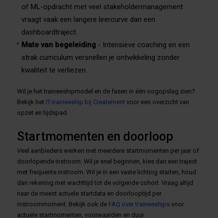
of ML-opdracht met veel stakeholdermanagement
vraagt vaak een langere leercurve dan een
dashboardtraject.
Mate van begeleiding
- Intensieve coaching en een
strak curriculum versnellen je ontwikkeling zonder
kwaliteit te verliezen.
Wil je het traineeshipmodel en de fasen in één oogopslag zien?
Bekijk het
IT-traineeship bij Createment
voor een overzicht van
opzet en tijdspad.
Startmomenten en doorloop
Veel aanbieders werken met meerdere startmomenten per jaar of
doorlopende instroom. Wil je snel beginnen, kies dan een traject
met frequente instroom. Wil je in een vaste lichting starten, houd
dan rekening met wachttijd tot de volgende cohort. Vraag altijd
naar de meest actuele startdata en doorlooptijd per
instroommoment. Bekijk ook de
FAQ over traineeships
voor
actuele startmomenten, voorwaarden en duur.