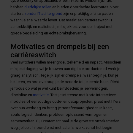
cybersecurity en applicatiebeheer. IT-teams werken hybride,
hebben
duidelijke rollen
en bieden doordachte leerroutes. Voor
starters
zonder IT-achtergrond
zijn er praktijkgerichte paden
waarin je snel waarde levert. Dat maakt een carrièreswitch IT
aantrekkelijk en realistisch, mits je kiest voor een traject met
goede begeleiding en echte praktijkervaring.
Motivaties en drempels bij een
carrièreswitch
Veel switchers willen meer groei, zekerheid en impact. Misschien
mis je uitdaging, wil je bouwen aan digitale producten of werk je
graag analytisch. Tegelijk zijn er drempels: waar begin je, kun je
het leren, en hoe overbrug je de periode tot je eerste baan. Richt
je focus op wat je wél kunt beïnvloeden: je leervermogen,
discipline en
motivatie
. Test je interesse met korte interactieve
modules of eenvoudige code- en dataprojecten, praat met IT’ers
over hun werkdag en breng je transfervaardigheden in kaart,
zoals logisch denken, probleemoplossend vermogen en
samenwerken. Bij Createment haal je de grootste onzekerheden
weg: je leert in loondienst met salaris, werkt vanaf het begin