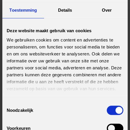
stakeholdermanagement en samenwerken. Je Talent Manager
Toestemming
Details
Over
coacht je door de uitdagingen heen en helpt je feedback te
vertalen naar groei. Die combinatie versnelt je ontwikkeling en
maakt je duurzaam inzetbaar.
Deze website maakt gebruik van cookies
14 maanden gericht naar een
We gebruiken cookies om content en advertenties te
personaliseren, om functies voor social media te bieden
vakrol
en om ons websiteverkeer te analyseren. Ook delen we
Het traject combineert theorie, labs en praktijkopdrachten die
informatie over uw gebruik van onze site met onze
aansluiten op je rol, bijvoorbeeld Software Developer, Data
partners voor social media, adverteren en analyse. Deze
Engineer, Cybersecurity Specialist of IT Specialist. Je werkt aan
partners kunnen deze gegevens combineren met andere
concrete deliverables en bouwt een portfolio dat je waarde
informatie die u aan ze heeft verstrekt of die ze hebben
aantoont in het team.
verzameld op basis van uw gebruik van hun services.
Vaste baan in zicht en
Toestemmingsselectie
topsportmentaliteit
Noodzakelijk
Na succesvolle afronding ligt een vaste baan bij je opdrachtgever
in het vooruitzicht. De cultuur is ambitieus en mensgericht: we
Voorkeuren
vragen inzet en concentratie, en geven duidelijkheid, structuur en