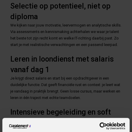
Selectie op potentieel, niet op
diploma
We kijken naar jouw motivatie, leervermogen en analytische skills.
Via assessments en kennismaking achterhalen we waar je talent
het beste tot zijn recht komt en welke IT-richting daarbij past. Zo
start je met realistische verwachtingen en een passend leerpad.
Leren in loondienst met salaris
vanaf dag 1
Je krijgt direct salaris en start bij een opdrachtgever in een
duidelijke functie. Dat geeft financiële rust en context: je leert wat
je vandaag in praktijk brengt. Geen losse cursus, maar werken en
leren in één traject met echte teamdoelen.
Intensieve begeleiding en soft
skills
Naast technische training investeer je in communicatie,