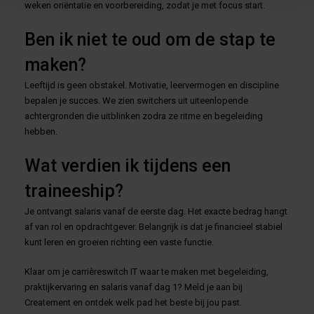
weken oriëntatie en voorbereiding, zodat je met focus start.
Ben ik niet te oud om de stap te
maken?
Leeftijd is geen obstakel. Motivatie, leervermogen en discipline
bepalen je succes. We zien switchers uit uiteenlopende
achtergronden die uitblinken zodra ze ritme en begeleiding
hebben.
Wat verdien ik tijdens een
traineeship?
Je ontvangt salaris vanaf de eerste dag. Het exacte bedrag hangt
af van rol en opdrachtgever. Belangrijk is dat je financieel stabiel
kunt leren en groeien richting een vaste functie.
Klaar om je carrièreswitch IT waar te maken met begeleiding,
praktijkervaring en salaris vanaf dag 1? Meld je aan bij
Createment en ontdek welk pad het beste bij jou past.