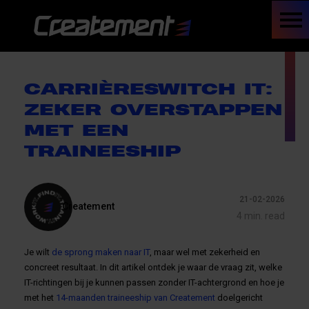
CARRIÈRESWITCH IT:
ZEKER OVERSTAPPEN
MET EEN
TRAINEESHIP
21-02-2026
Createment
4 min. read
Je wilt
de sprong maken naar IT
, maar wel met zekerheid en
concreet resultaat. In dit artikel ontdek je waar de vraag zit, welke
IT-richtingen bij je kunnen passen zonder IT-achtergrond en hoe je
met het
14-maanden traineeship van Createment
doelgericht