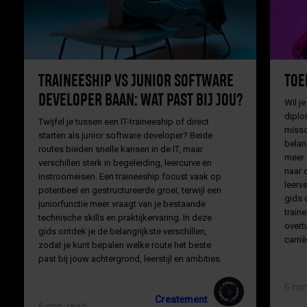
TRAINEESHIP VS JUNIOR SOFTWARE
TOE
DEVELOPER BAAN: WAT PAST BIJ JOU?
Wil je
diplo
Twijfel je tussen een IT-traineeship of direct
missc
starten als junior software developer? Beide
belan
routes bieden snelle kansen in de IT, maar
meer 
verschillen sterk in begeleiding, leercurve en
naar 
instroomeisen. Een traineeship focust vaak op
leerv
potentieel en gestructureerde groei, terwijl een
gids 
juniorfunctie meer vraagt van je bestaande
traine
technische skills en praktijkervaring. In deze
overt
gids ontdek je de belangrijkste verschillen,
carriè
zodat je kunt bepalen welke route het beste
past bij jouw achtergrond, leerstijl en ambities.
6 min
Createment
6 min. read