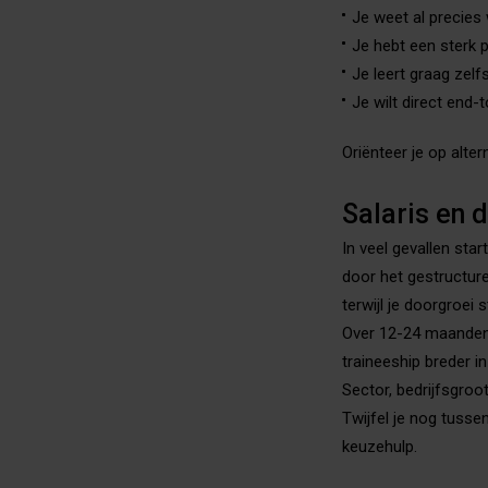
Je weet al precies 
Je hebt een sterk 
Je leert graag zelf
Je wilt direct end
Oriënteer je op alte
Salaris en 
In veel gevallen star
door het gestructure
terwijl je doorgroei
Over 12-24 maanden z
traineeship breder i
Sector, bedrijfsgroo
Twijfel je nog tuss
keuzehulp.