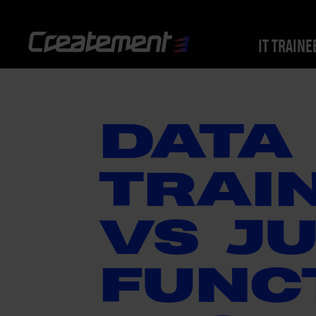
IT TRAINE
DATA
TRAI
VS J
FUNC