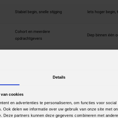
Stabiel begin, snelle stijging
Iets hoger begin,
Cohort en meerdere
Diep binnen één o
opdrachtgevers
ken in je eerste jaar
neeship data science
Details
chonen en exploreren met Python en SQL
uwen en valideren, van baseline tot verbeterde versies
 van cookies
ytelling voor stakeholders
ent en advertenties te personaliseren, om functies voor social
en rond versiebeheer, testen en documenteren
. Ook delen we informatie over uw gebruik van onze site met on
e. Deze partners kunnen deze gegevens combineren met andere i