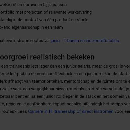
welke rol en domeinen bij je passen
portfolio met projecten of relevante werkervaring
standig in de context van één product en stack
-to-end eigenaarschap in een team
rnatieve instroomroutes via
junior IT-banen en instroomfuncties
.
doorgroei realistisch bekeken
t een traineeship iets lager dan een junior salaris, maar de groei is v
erde leerpad en de continue feedback. In een junior rol kan de start n
 sterk afhangt van teamprioriteiten, mentorschap en de ruimte om te 
ie je vaak een vergelijkbaar niveau, met als grootste verschil dat je
nzetbaar bent en na een junior rol dieper in de stack en het domein va
tte, regio en je aantoonbare impact bepalen uiteindelijk het tempo van 
en routes? Lees
Carrière in IT: traineeship of direct instromen
voor een