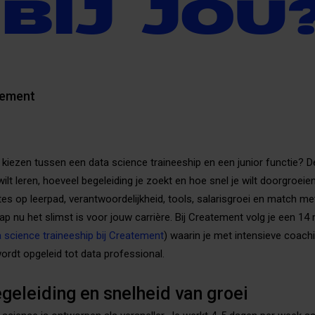
BIJ JOU
tement
e kiezen tussen een data science traineeship en een junior functie? D
ilt leren, hoeveel begeleiding je zoekt en hoe snel je wilt doorgroeien. 
outes op leerpad, verantwoordelijkheid, tools, salarisgroei en match m
stap nu het slimst is voor jouw carrière. Bij Createment volg je een 1
 science traineeship bij Createment
) waarin je met intensieve coach
ordt opgeleid tot data professional.
geleiding en snelheid van groei