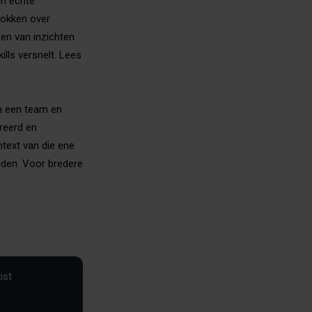
an echte
lokken over
en van inzichten
ills versnelt. Lees
nen een team en
ureerd en
ontext van die ene
hoden. Voor bredere
ist