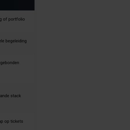
g of portfolio
ele begeleiding
tgebonden
aande stack
p op tickets