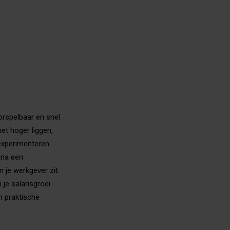
oorspelbaar en snel
et hoger liggen,
experimenteren.
 na een
n je werkgever zit.
je salarisgroei.
 praktische