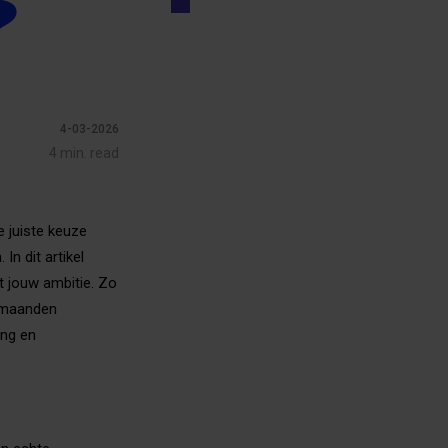
?
4-03-2026
4 min. read
e juiste keuze
In dit artikel
et jouw ambitie. Zo
4 maanden
ing en