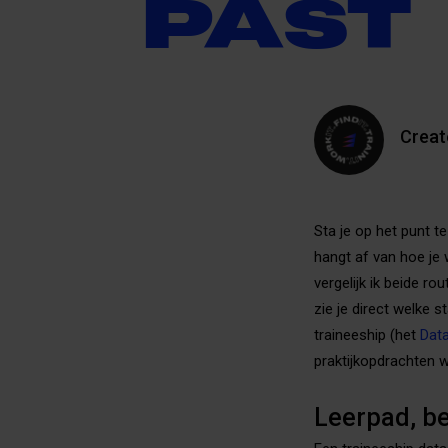
PAST 
Crea
Sta je op het punt t
hangt af van hoe je w
vergelijk ik beide r
zie je direct welke 
traineeship (het
Data
praktijkopdrachten w
Leerpad, be