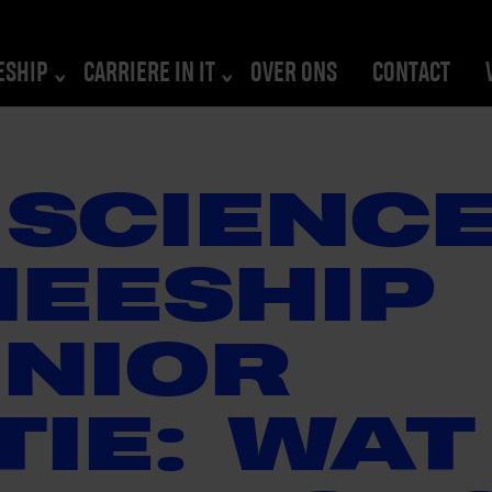
ESHIP
CARRIERE IN IT
OVER ONS
CONTACT
 SCIENC
NEESHIP
UNIOR
TIE: WAT