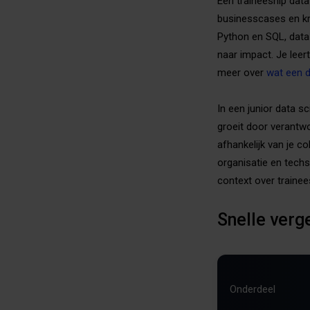
Een traineeship data
businesscases en kr
Python en SQL, data
naar impact. Je leer
meer over
wat een d
In een junior data sc
groeit door verantwo
afhankelijk van je co
organisatie en techs
context over trainees
Snelle verge
Onderdeel