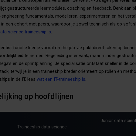
 science is ontworpen als versneller. Je werkt 4-5 dagen per week a
ijgt gestructureerde leermodules, coaching en feedback. Denk aan b
-engineering fundamentals, modelleren, experimenteren en het vertal
t in een cohort met peers, waardoor je zowel technisch als op soft sk
ata science traineeship is
.
ientist functie leer je vooral on the job. Je pakt direct taken op bin
ordelijkheid te nemen. Begeleiding is er vaak, maar minder gestruct
llega’s en de sprintplanning. Je specialisatie ontstaat sneller in de c
tack, terwijl je in een traineeship breder oriënteert op rollen en met
hips in de IT, lees
wat een IT-traineeship is
.
lijking op hoofdlijnen
Junior data scient
Traineeship data science