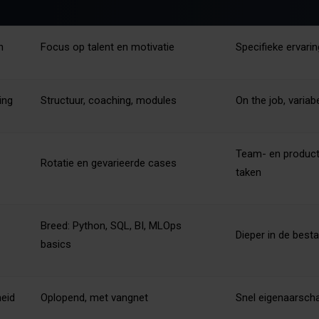
n
Focus op talent en motivatie
Specifieke ervarin
ing
Structuur, coaching, modules
On the job, variab
Team- en produc
Rotatie en gevarieerde cases
taken
Breed: Python, SQL, BI, MLOps
Dieper in de best
basics
heid
Oplopend, met vangnet
Snel eigenaarscha