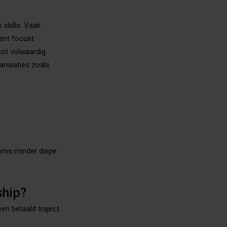
 skills. Vaak
ent focust
tot volwaardig
anisaties zoals
soms minder diepe
ship?
een betaald traject