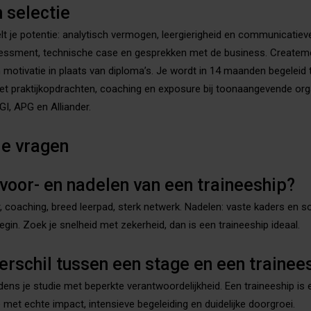
n selectie
lt je potentie: analytisch vermogen, leergierigheid en communicatieve
sessment, technische case en gesprekken met de business. Createm
en motivatie in plaats van diploma’s. Je wordt in 14 maanden begeleid 
et praktijkopdrachten, coaching en exposure bij toonaangevende org
I, APG en Alliander.
de vragen
 voor- en nadelen van een traineeship?
, coaching, breed leerpad, sterk netwerk. Nadelen: vaste kaders en 
begin. Zoek je snelheid met zekerheid, dan is een traineeship ideaal.
verschil tussen een stage en een trainee
jdens je studie met beperkte verantwoordelijkheid. Een traineeship is 
e met echte impact, intensieve begeleiding en duidelijke doorgroei.