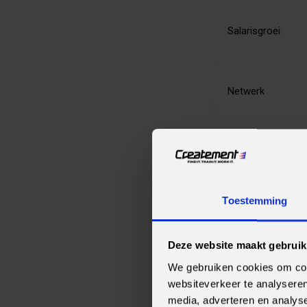
Salarisgroei
Netwerk
Rollen en ta
In een trai
Toestemming
Data ophalen, ops
Kleine modellen bo
Deze website maakt gebruik
Dashboards en stor
We gebruiken cookies om cont
Best practices ler
websiteverkeer te analyseren
media, adverteren en analys