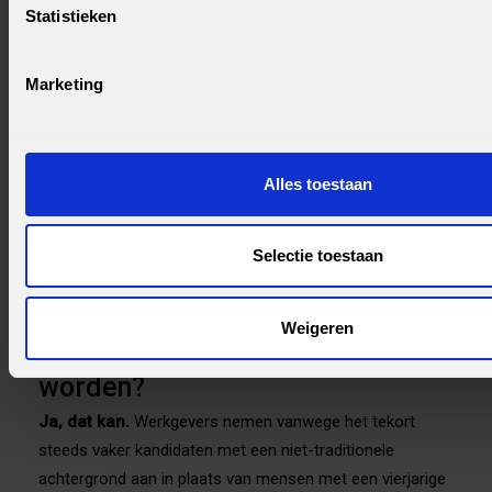
Doe een week lang een gratis online cyberbasiscursus:
Statistieken
krijg je er energie van of kost het je moeite? Dat
voorspelt je traject beter dan een salarisbelofte.
Marketing
Bespreek de impact op je privéleven vooraf met je
omgeving, want de avonduren in de leerfase zijn reëel.
Twijfel je over je aanleg? Meld je dan juist aan voor het
assessment: de uitslag geeft objectief uitsluitsel, los
Alles toestaan
van je werkverleden.
Veelgestelde vragen
Selectie toestaan
Kun je echt zonder IT-diploma
Weigeren
cybersecurity-professional
worden?
Ja, dat kan.
Werkgevers nemen vanwege het tekort
steeds vaker kandidaten met een niet-traditionele
achtergrond aan in plaats van mensen met een vierjarige