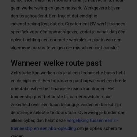
de leerstof, maar het moment erna: je hebt kennis, maar
geen werkervaring en geen netwerk. Werkgevers blijven
dan terughoudend. Een traject dat eindigt in
indiensttreding lost dat op. Createment BV werft trainees
specifiek voor één opdrachtgever, zodat je vanaf dag één
opleidt richting een concrete werkplek in plaats van een
algemene cursus te volgen die misschien niet aansluit.
Wanneer welke route past
Zelfstudie kan werken als je al een technische basis hebt
en disciplineert. Een bootcamp past bij wie snel een brede
oriëntatie wil en het financiële risico kan dragen. Het
traineeship past het beste bij carrièreswitchers die
zekerheid over een baan belangrijk vinden en bereid zijn
de strenge selectie te doorstaan. Overweeg je breder dan
alleen cyber, dan helpt deze
vergelijking tussen een IT-
traineeship en een hbo-opleiding
om je opties scherp te
krijgen.