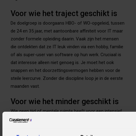
Voor wie het traject geschikt is
De doelgroep is doorgaans HBO- of WO-opgeleid, tussen
de 24 en 35 jaar, met aantoonbare affiniteit voor IT maar
zonder formele opleiding daarin. Vaak zijn het mensen
die ontdekten dat ze IT leuk vinden via een hobby, familie
of als super-user van software op hun werk. Cruciaal is
dat interesse alleen niet genoeg is. Je moet het ook
snappen en het doorzettingsvermogen hebben voor de
steile leercurve. Zonder die discipline loop je in de eerste
maanden vast.
Voor wie het minder geschikt is
Wie geen tijd of mentale ruimte heeft voor een intensief
programma, kan beter wachten. Hetzelfde geldt voor
mensen die vooral op zoek zijn naar een snelle,
vrijblijvende cursus. De selectie filtert dit deels zelf: door