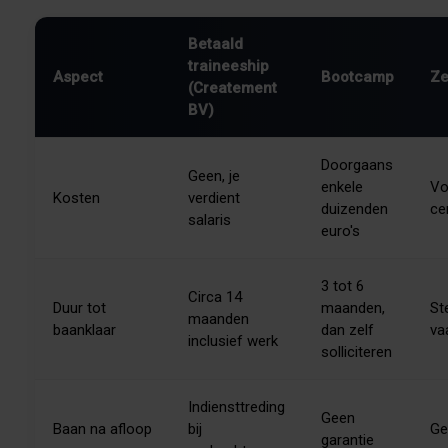
Betaald
traineeship
Aspect
Bootcamp
Ze
(Createment
BV)
Doorgaans
Geen, je
enkele
Vo
Kosten
verdient
duizenden
ce
salaris
euro's
3 tot 6
Circa 14
Duur tot
maanden,
St
maanden
baanklaar
dan zelf
va
inclusief werk
solliciteren
Indiensttreding
Geen
Baan na afloop
bij
Ge
garantie