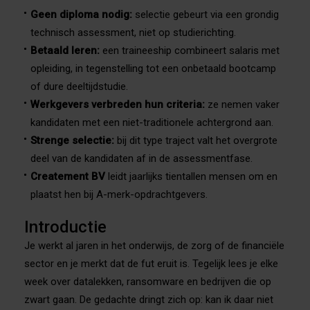
Geen diploma nodig:
selectie gebeurt via een grondig
technisch assessment, niet op studierichting.
Betaald leren:
een traineeship combineert salaris met
opleiding, in tegenstelling tot een onbetaald bootcamp
of dure deeltijdstudie.
Werkgevers verbreden hun criteria:
ze nemen vaker
kandidaten met een niet-traditionele achtergrond aan.
Strenge selectie:
bij dit type traject valt het overgrote
deel van de kandidaten af in de assessmentfase.
Createment BV
leidt jaarlijks tientallen mensen om en
plaatst hen bij A-merk-opdrachtgevers.
Introductie
Je werkt al jaren in het onderwijs, de zorg of de financiële
sector en je merkt dat de fut eruit is. Tegelijk lees je elke
week over datalekken, ransomware en bedrijven die op
zwart gaan. De gedachte dringt zich op: kan ik daar niet