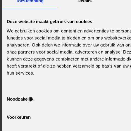
Toestemming
Details
het strenge assessment komen alleen de meest
gemotiveerde kandidaten met de juiste aanleg
Deze website maakt gebruik van cookies
erdoorheen. Dat is geen toeval maar bewust ontworpen,
want de opdrachtgever rekent op een trainee die de rit
We gebruiken cookies om content en advertenties te persona
uitzit.
functies voor social media te bieden en om ons websiteverke
analyseren. Ook delen we informatie over uw gebruik van on
Hoe je je beslissing onderbouwt
onze partners voor social media, adverteren en analyse. De
kunnen deze gegevens combineren met andere informatie di
Maak de afweging concreet. Een onderwijzer die zich 's
heeft verstrekt of die ze hebben verzameld op basis van uw 
avonds verdiest in netwerkconfiguratie en daar energie
hun services.
van krijgt, is een sterkere kandidaat dan iemand die cyber
kiest puur omdat het goed betaalt. De aanpak van het
traject draait om motivatie: zoals het merkverhaal van het
Toestemmingsselectie
bureau stelt, is een groot deel van leren motivatie. Wie die
Noodzakelijk
motivatie herkent, heeft een reële kans.
Voorkeuren
Praktisch toepassen: