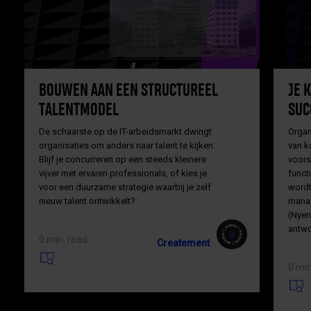
BOUWEN AAN EEN STRUCTUREEL
JE 
TALENTMODEL
SUC
De schaarste op de IT-arbeidsmarkt dwingt
Organi
organisaties om anders naar talent te kijken.
van k
Blijf je concurreren op een steeds kleinere
voors
vijver met ervaren professionals, of kies je
funct
voor een duurzame strategie waarbij je zelf
wordt
nieuw talent ontwikkelt?
mana
(Nyen
antwo
0 min. read
Createment
0 min