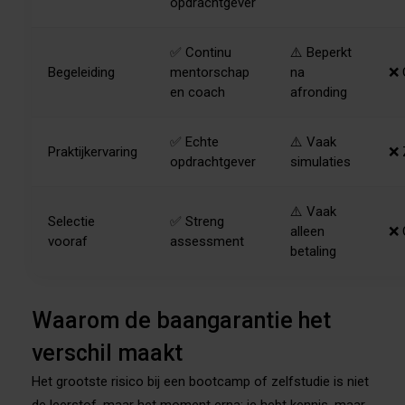
opdrachtgever
✅ Continu
⚠️ Beperkt
Begeleiding
mentorschap
na
❌ 
en coach
afronding
✅ Echte
⚠️ Vaak
Praktijkervaring
❌ 
opdrachtgever
simulaties
⚠️ Vaak
Selectie
✅ Streng
alleen
❌ 
vooraf
assessment
betaling
Waarom de baangarantie het
verschil maakt
Het grootste risico bij een bootcamp of zelfstudie is niet