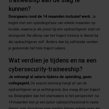
traineeship aan de slag te
kunnen?
Doorgaans rond de 14 maanden inclusief werk.
Je
begint met een opleidingsfase van enkele maanden op
locatie, waarna je als junior bij een opdrachtgever start en
doorgroeit. Na afloop van het traject treed je in dienst bij
die opdrachtgever zelf. Anders dan bij zelfstudie verdien
je gedurende het hele traject salaris.
Wat verdien je tijdens en na een
cybersecurity-traineeship?
Je ontvangt al salaris tijdens de opleiding, geen
collegegeld.
De exacte beloning hangt af van de
opdrachtgever en je achtergrond, dus vraag dit per traject
na. Belangrijker dan het startsalaris is het perspectief: na
14 maanden ben je een junior cyberprofessional in vaste
dienst, met doorgroei naar medior binnen enkele jaren als