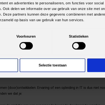
ent en advertenties te personaliseren, om functies voor social
anten in zowel het MKB+-segment als Corporate Accounts en Large Ent
. Ook delen we informatie over uw gebruik van onze site met on
t Nederland maar leveren en begeleiden onze klanten over de hele wer
e. Deze partners kunnen deze gegevens combineren met andere i
erzameld op basis van uw gebruik van hun services.
 het kort
Voorkeuren
Statistieken
 jouw ontwikkeling centraal staat, je opleidingen volgt en certificaten
er die je meeneemt door een mooi softskills-programma en met wie
ar boven haalt.
.500 bruto.
p een vaste baan als Lowcode Developer bij SLTN in Hilversum
Selectie toestaan
en of kunnen
men (door)ontwikkelen. Ervaring of een opleiding in IT is dus niet nod
inden we dat je: