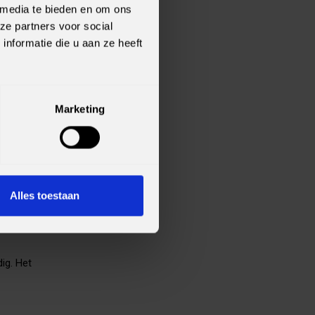
 media te bieden en om ons
erprise. Wij zijn
ze partners voor social
eld. SLTN, voor
nformatie die u aan ze heeft
Marketing
 behaalt.
 je samen het
Alles toestaan
ig. Het