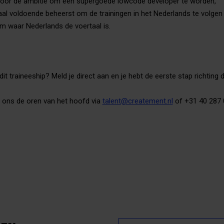
oor de ambitie om een supergoede lowcode developer te worden,
al voldoende beheerst om de trainingen in het Nederlands te volgen
m waar Nederlands de voertaal is.
dit traineeship? Meld je direct aan en je hebt de eerste stap richting 
 ons de oren van het hoofd via
talent@createment.nl
of +31 40 287 