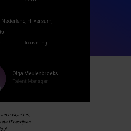
 Nederland, Hilversum,
ds
m:
In overleg
Olga Meulenbroeks
Talent Manager
 van analyseren,
ste IT-bedrijven
jou!