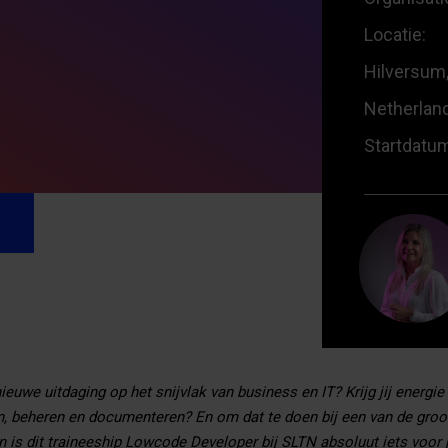
Locatie:
Hilversum,
Netherlan
Startdatu
euwe uitdaging op het snijvlak van business en IT? Krijg jij energie
n, beheren en documenteren? En om dat te doen bij een van de groot
 is dit traineeship Lowcode Developer bij SLTN absoluut iets voor 