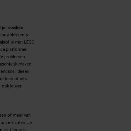
je moeilijke
 bouwblokken: je
 alsof je met LEGO
ode platformen
hte problemen
zichtelijk maken.
zendsnel ideeën
 meteen of iets
 ook leuker.
 een of meer van
 onze klanten. Je
n. Het team is