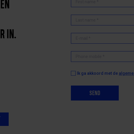
REN
R IN.
Ik ga akkoord met de
algeme
SEND
T