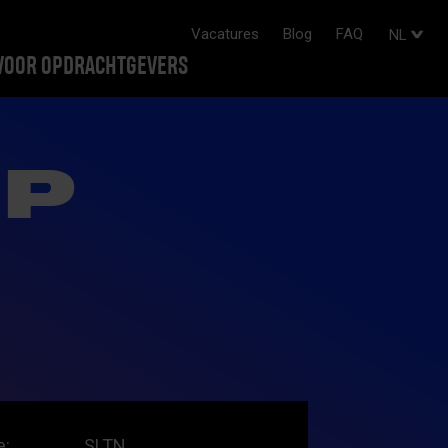
Vacatures
Blog
FAQ
NL
VOOR OPDRACHTGEVERS
IP
e:
SLTN