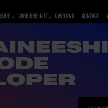
ESHIP
CARRIERE IN IT
OVER ONS
CONTACT
AINEESH
ODE
LOPER
Organisati