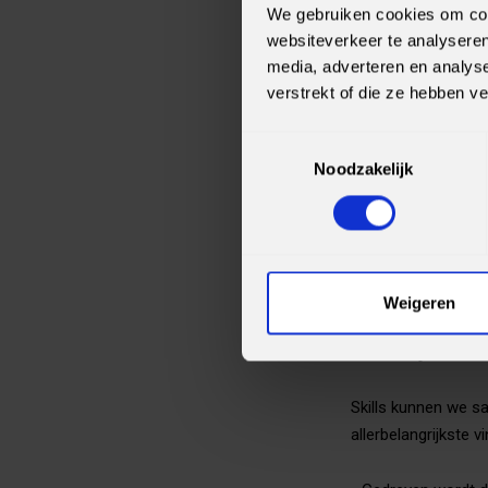
We gebruiken cookies om cont
SLTN levert aan kl
websiteverkeer te analyseren
alleen actief vanui
media, adverteren en analys
Future-proof IT.
verstrekt of die ze hebben v
Het traineeship in
Toestemmingsselectie
Noodzakelijk
Een traject waarin
Een Talent Manag
beste in jezelf na
Een salaris van €2
Na het traineeshi
Weigeren
Dit moet je hebb
Skills kunnen we sa
allerbelangrijkste v