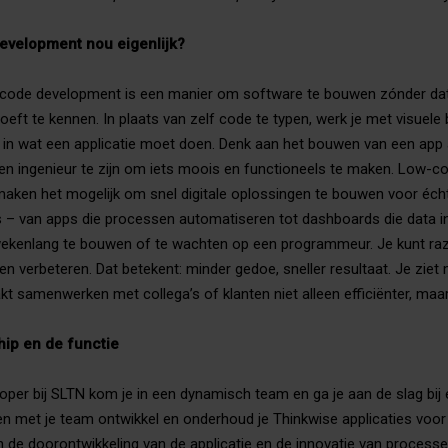
evelopment nou eigenlijk?
ode development is een manier om software te bouwen zónder dat 
ft te kennen. In plaats van zelf code te typen, werk je met visuele
elt in wat een applicatie moet doen. Denk aan het bouwen van een app
een ingenieur te zijn om iets moois en functioneels te maken. Low-c
maken het mogelijk om snel digitale oplossingen te bouwen voor éc
s – van apps die processen automatiseren tot dashboards die data in
wekenlang te bouwen of te wachten op een programmeur. Je kunt ra
n verbeteren. Dat betekent: minder gedoe, sneller resultaat. Je ziet
t samenwerken met collega’s of klanten niet alleen efficiënter, maar
hip en de functie
per bij SLTN kom je in een dynamisch team en ga je aan de slag bij
n met je team ontwikkel en onderhoud je Thinkwise applicaties voor
an de doorontwikkeling van de applicatie en de innovatie van processe