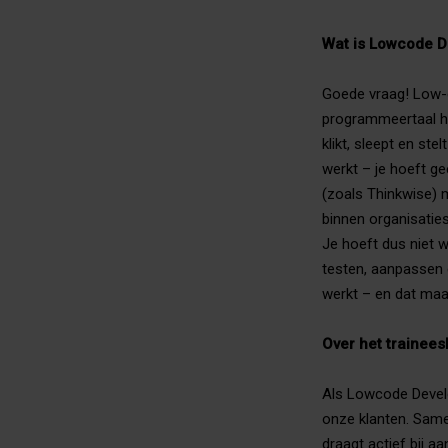
Wat is Lowcode D
Goede vraag! Low-c
programmeertaal hoe
klikt, sleept en st
werkt – je hoeft g
(zoals Thinkwise) 
binnen organisatie
Je hoeft dus niet 
testen, aanpassen e
werkt – en dat maak
Over het trainees
Als Lowcode Develo
onze klanten. Same
draagt actief bij a