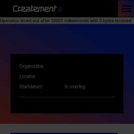
Operation timed out after 30001 milliseconds with 0 bytes received
Organisatie:
Locatie:
Startdatum:
In overleg