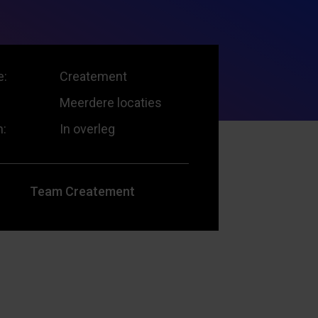
e:
Createment
Meerdere locaties
m:
In overleg
Team Createment