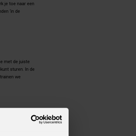
rk je toe naar een
den ‘in de
je met de juiste
kunt sturen. In de
 trainen we
 behaalt.
 je samen het