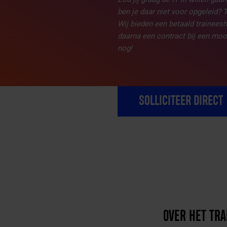
ben je daar niet voor opgeleid? T
Wij bieden een betaald trainee
daarna een contract bij een mo
nog!
SOLLICITEER DIRECT
OVER HET TRA