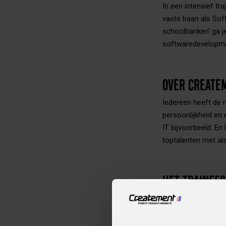
In een intensief tr
vaste baan als Sof
schoolbanken’ ga je
softwaredevelopme
OVER CREATE
Iedereen heeft de re
persoonlijkheid en 
IT bijvoorbeeld. En
toptalenten met al
HET TRAINEES
Een traject waarin
Een Talent Manag
beste in jezelf na