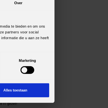
Over
gevers met een
 media te bieden en om ons
ze partners voor social
nformatie die u aan ze heeft
dig. Maar het
Marketing
 en te kunnen
Alles toestaan
de IT gezet!