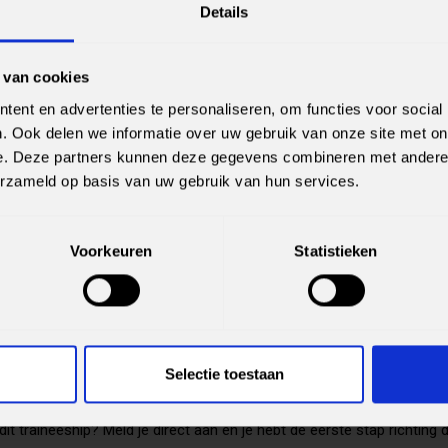
Details
n je betaald wordt vanaf de eerste dag.
p een vaste baan als Software Developer bij een van onze opdracht
aal €2.750 op basis van 40 uur per week.
 van cookies
ent en advertenties te personaliseren, om functies voor social
. Ook delen we informatie over uw gebruik van onze site met on
HEBBEN OF KUNNEN
e. Deze partners kunnen deze gegevens combineren met andere i
erzameld op basis van uw gebruik van hun services.
men (door)ontwikkelen. Ervaring of een opleiding in IT is dus niet no
inden we dat je:
Voorkeuren
Statistieken
oor de ambitie om een supergoede Software Developer te worden,
al voldoende beheerst om de trainingen in het Nederlands te volgen
m waar Nederlands de voertaal is.
Selectie toestaan
dit traineeship? Meld je direct aan en je hebt de eerste stap richting 