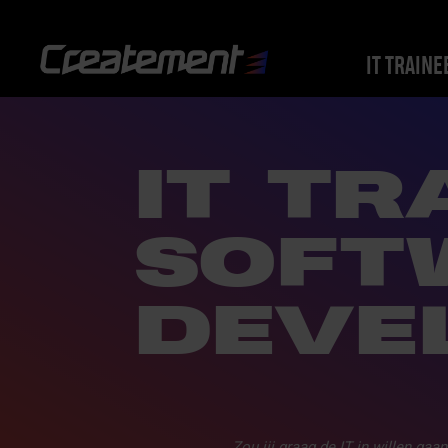
IT TRAINE
IT TR
SOFT
DEVE
Zou jij graag de IT in willen ga