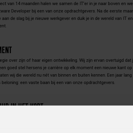
aject van 14 maanden halen we samen de IT’er in je naar boven en we
tware Developer bij een van onze opdrachtgevers. Na de eerste maan
 aan de slag bij je nieuwe werkgever en duik je in de wereld van IT en
nt.
MENT
gie over zijn of haar eigen ontwikkeling. Wij zijn ervan overtuigd dat 
een goed stel hersens je carrière op elk moment een nieuwe kant op 
 laten wij die wereld nu nét van binnen en buiten kennen. Een jaar lang
s beloning: een vaste baan bij een van onze opdrachtgevers.
HIP IN HET KORT
 jouw ontwikkeling centraal staat, je opleidingen volgt en certificaten
er die je meeneemt door een mooi softskills-programma en met wie
ar boven haalt.