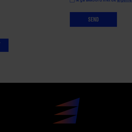
Ik ga akkoord met de
algeme
SEND
T