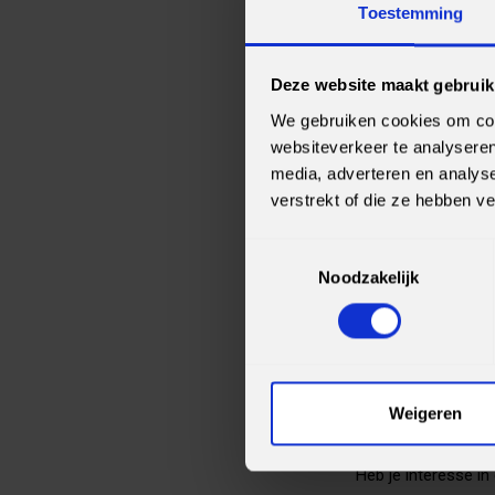
Toestemming
Een traject waari
Na het traineeshi
salaris van minim
Deze website maakt gebruik
We gebruiken cookies om cont
websiteverkeer te analyseren
DIT MOET JE 
media, adverteren en analys
verstrekt of die ze hebben v
Skills kunnen we sa
allerbelangrijkste v
Toestemmingsselectie
Noodzakelijk
Gedreven wordt d
De Nederlandse ta
werken in een tea
Weigeren
AANMELDEN
Heb je interesse in 