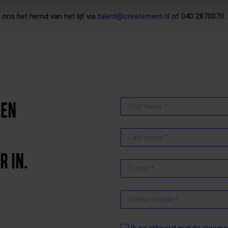
ons het hemd van het lijf via
talent@createment.nl
of 040 2870070.
REN
R IN.