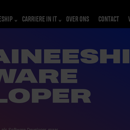
ESHIP
CARRIERE IN IT
OVER ONS
CONTACT
AINEESH
WARE
LOPER
an als Software Developer, maar